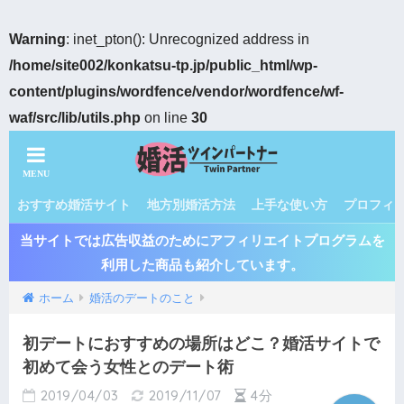
Warning
: inet_pton(): Unrecognized address in
/home/site002/konkatsu-tp.jp/public_html/wp-
content/plugins/wordfence/vendor/wordfence/wf-
waf/src/lib/utils.php
on line
30
おすすめ婚活サイト
地方別婚活方法
上手な使い方
プロフィ
当サイトでは広告収益のためにアフィリエイトプログラムを
利用した商品も紹介しています。
ホーム
婚活のデートのこと
初デートにおすすめの場所はどこ？婚活サイトで
初めて会う女性とのデート術
2019/04/03
2019/11/07
4分