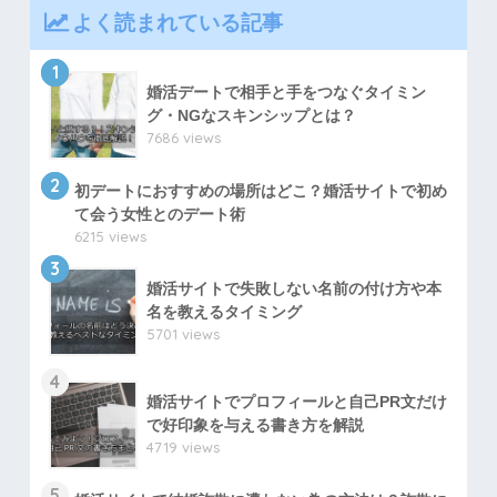
よく読まれている記事
1
婚活デートで相手と手をつなぐタイミン
グ・NGなスキンシップとは？
7686 views
2
初デートにおすすめの場所はどこ？婚活サイトで初め
て会う女性とのデート術
6215 views
3
婚活サイトで失敗しない名前の付け方や本
名を教えるタイミング
5701 views
4
婚活サイトでプロフィールと自己PR文だけ
で好印象を与える書き方を解説
4719 views
5