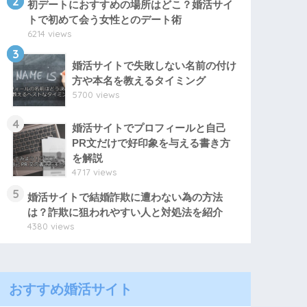
2
初デートにおすすめの場所はどこ？婚活サイ
トで初めて会う女性とのデート術
6214 views
3
婚活サイトで失敗しない名前の付け
方や本名を教えるタイミング
5700 views
4
婚活サイトでプロフィールと自己
PR文だけで好印象を与える書き方
を解説
4717 views
5
婚活サイトで結婚詐欺に遭わない為の方法
は？詐欺に狙われやすい人と対処法を紹介
4380 views
おすすめ婚活サイト