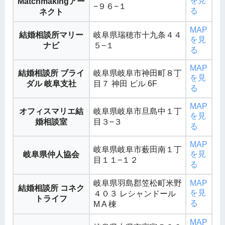
を見
Matchmakingアー
−９６−１
る
ネクト
MAP
結婚相談所マリー
岐阜県瑞穂市十九条４４
を見
ナビ
５−１
る
MAP
結婚相談所 ブライ
岐阜県岐阜市神田町８丁
を見
ダル 岐阜支社
目７ 神田 ビル 6F
る
MAP
オフィスマリエ結
岐阜県岐阜市旦島中１丁
を見
婚相談室
目３−３
る
MAP
岐阜県岐阜市薮田南１丁
を見
岐阜県仲人協会
目１１−１２
る
岐阜県羽島郡笠松町米野
MAP
結婚相談所 コネク
を見
４０３ レシャンドール
トライフ
る
M A 棟
MAP