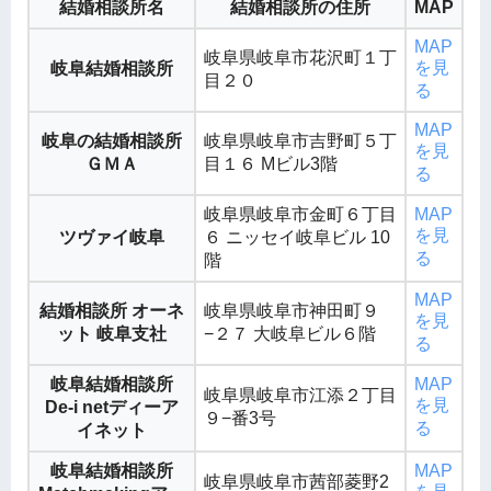
結婚相談所名
結婚相談所の住所
MAP
MAP
岐阜県岐阜市花沢町１丁
を見
岐阜結婚相談所
目２０
る
MAP
岐阜の結婚相談所
岐阜県岐阜市吉野町５丁
を見
ＧＭＡ
目１６ Mビル3階
る
岐阜県岐阜市金町６丁目
MAP
を見
ツヴァイ岐阜
６ ニッセイ岐阜ビル 10
る
階
MAP
結婚相談所 オーネ
岐阜県岐阜市神田町９
を見
ット 岐阜支社
−２７ 大岐阜ビル６階
る
岐阜結婚相談所
MAP
岐阜県岐阜市江添２丁目
を見
De-i netディーア
９−番3号
る
イネット
岐阜結婚相談所
MAP
岐阜県岐阜市茜部菱野2