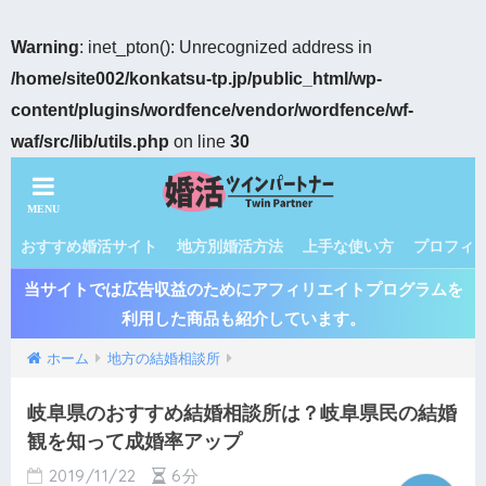
Warning
: inet_pton(): Unrecognized address in
/home/site002/konkatsu-tp.jp/public_html/wp-
content/plugins/wordfence/vendor/wordfence/wf-
waf/src/lib/utils.php
on line
30
おすすめ婚活サイト
地方別婚活方法
上手な使い方
プロフィ
当サイトでは広告収益のためにアフィリエイトプログラムを
利用した商品も紹介しています。
ホーム
地方の結婚相談所
岐阜県のおすすめ結婚相談所は？岐阜県民の結婚
観を知って成婚率アップ
2019/11/22
6分