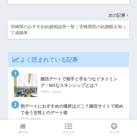
次の記事
宮崎県のおすすめ結婚相談所一覧｜宮崎県民の結婚観を知っ
て成婚率…
よく読まれている記事
1
婚活デートで相手と手をつなぐタイミン
グ・NGなスキンシップとは？
7686 views
2
初デートにおすすめの場所はどこ？婚活サイトで初め
て会う女性とのデート術
6215 views
3
婚活サイトで失敗しない名前の付け方や本
ホーム
メニュー
トップ